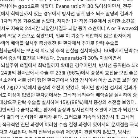
 호전시에는 good으로 하였다. Evans ratio가 30 %이상이면서, 전두
에서 회백질까지 있는 경우에서 방사선 동위 원소 뇌조 촬영의 결과가
 1차적 적응 기준으로 삼았다. 하지만 1차 적응 기준에서 상이한 소견을
도 지속적 24시간 뇌압감시결과 뇌압 증가 소견이나 A or B wave
술의 적응 기준으로 삼았으며, 일부 이 기준과 적합하지 않은 환자에게
액의 배액을 실시후 증상호전 된 환자에서 추가로 단락 수술을
 환자군에서는 보존적 치료 및 추적 관찰을 실시하였다. 50례에서 단락
서 증상의 호전을 나타냈다. Evans ratio가 30% 이상이면서
뇌실주위 백질에서 회백질까지 확대된 경우이면서, 방사선 동위원소 뇌
24명의 환자군에서 수술 후 23명 (96%)에서 증상의 호전을 보인 좋은
선 소견이 서로 상이 했던 환자군에서 뇌압 감시에서 이상 소견을 보인 9
여 7명(77%)에서 증상의 호전이 있었다. 하지만 방사선 검사의 결과가
서도 이상이 없었던 환자군에서는 고식적 뇌척수액 배액술을 실시하여 
대상으로 단락 수술을 실시하여 15명(88%)에서 증상의 호전을 보였다.
일반적인 수술적응에는 환자의 증상과 방사선학적 소견이 기초가 되겠으나
의 결과의 상이함이 문제가 된다. 그러므로 지속적 뇌압감시 및 고식적
 적극적인 진단 과정이 이러한 수술 결정 과정에 있어서의 문제점을 극
된다고 사료된다. 특히 전두뇌실주위 저음영이 관찰되지 않았고, 방사선