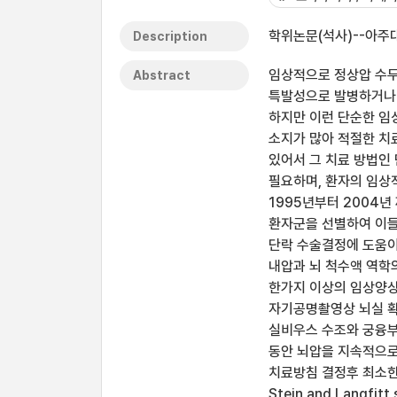
학위논문(석사)--아주대
Description
임상적으로 정상압 수두
Abstract
특발성으로 발병하거나 지
하지만 이런 단순한 임
소지가 많아 적절한 치
있어서 그 치료 방법인
필요하며, 환자의 임상
1995년부터 2004
환자군을 선별하여 이들
단락 수술결정에 도움이
내압과 뇌 척수액 역학의
한가지 이상의 임상양상
자기공명촬영상 뇌실 확장
실비우스 수조와 궁융부
동안 뇌압을 지속적으로
치료방침 결정후 최소한 
Stein and Lang