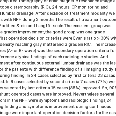
 computed tomography or brain magnetic resonance image 
tope cisternography (RIC), 24 hours ICP monitoring and
l lumbar drainage. After decision of treatment modality we
ts with NPH during 3 months.The result of treatment outco
odified Stein and Langffit scale.The excellent group was
re grades improvement,the good group was one grade
rst operation decision criterias were Evan's ratio > 30% wi
 density reaching gray matterand 3 gradein RIC. The increa
es (A- or B- wave) was the secondary operation criteria for
ference atypicalfindings of each radiologic studies. And
nt after continuous external lumbar drainage was the las
for the patients with difference finding of all imaging study
ring finding. In 24 cases selected by first criteria 23 cases
d. In 9 cases selected by second criteria 7 cases (77%) we
s selected by last criteria 15 cases (88%) improved. So, 9
y shunt operated cases were improved. Nevertheless general
tors in the NPH were symptoms and radiologic findings,24
ing finding and symptoms improvement during continuous
ainage were important operation decision factors forthe ca