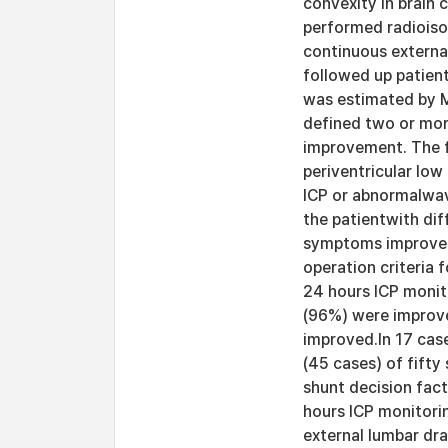
convexity in brain
performed radioiso
continuous externa
followed up patien
was estimated by M
defined two or mo
improvement. The fi
periventricular low
ICP or abnormalwav
the patientwith dif
symptoms improveme
operation criteria 
24 hours ICP monito
(96%) were improve
improved.In 17 case
(45 cases) of fift
shunt decision fac
hours ICP monitor
external lumbar dr