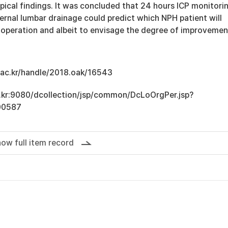
pical findings. It was concluded that 24 hours ICP monitori
ernal lumbar drainage could predict which NPH patient will
 operation and albeit to envisage the degree of improvemen
u.ac.kr/handle/2018.oak/16543
ac.kr:9080/dcollection/jsp/common/DcLoOrgPer.jsp?
00587
ow full item record