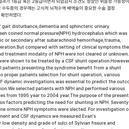
결과가 1등급 혹은 2등급이면서 뇌압감시 소견도 정상인 위음성 가능성
 수두증의 경우에는 고식적 뇌척수액 배액술이 중요한 수술 결정
 확인하였다.
 gait disturbance,dementia and sphincteric urinary
een coined normal pressure(NPH) hydrocephalus which was
ic or secondary after subarachnoid hemorrhage,trauma,
peration.But compared with setting of clinical symptoms the
nd treatment modality of NPH were not cleared or unknown
were shown to be treated by a CSF shunt operation.However
ll patients presenting the syndrome benefit from a shunt
to proper patients selection for shunt operation, various
SF dynamic investigations was essential to predict the out
tion.We selected patients with NPH and performed various
ies from 1995 year to 2004 year.The purpose of the present
is factors predicting the need for shunting in NPH. Seventy
 one ormore NPH symptoms were slected. For investigation o
gement and CSF dynamics we measured Evan's
ar low density and grade of sulci of Sylvian fissure and