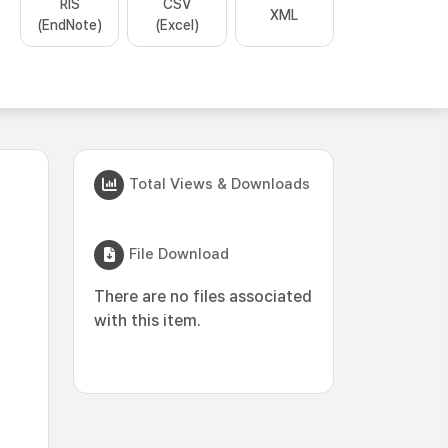
RIS
CSV
XML
(EndNote)
(Excel)
Total Views & Downloads
File Download
There are no files associated
with this item.