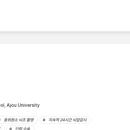
l, Ajou University
동위원소 뇌조 촬영
지속적 24시간 뇌압감시
단락 수술