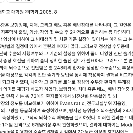
학교 대학원 :의학과,2005. 8
증은 보행장애, 치매, 그리고 배뇨 혹은 배변장애를 나타나며, 그 원인은
주막하 출혈, 외상, 감염 및 수술 후 2차적으로 발병하는 등 다양하다.
상 양상에 비하여 그 병태생리 및 치료 기준 설정에 있어서는 아직도 그 
료방법의 결정에 있어서 혼란의 여지가 많다. 그러므로 정상압 수두증에
 단락 수술의 시행여부와 그 기준의 설정을 위하여 좀더 다양한 진단 술
적 증상 호전을 위하여 좀더 정확한 술전 검토가 필요하다. 그러므로 본 
년 까지 뇌수종으로 진단받은 총 248례의 환자중 정상압 수두증으로 추정
을 대상으로 각각의 진단 술기와 방법을 동시에 적용하여 결과를 비교하
 되고자 하였며, 나아가 그 결과를 토대로 정상압 수두증 환자의 두개강
 의미를 재평가 하고자 하였다. 보행장애, 치매 혹은 배뇨, 배변 장애중 
을 만족 하는 총 73례의 환자들에게서 뇌전산화 단층촬영 및 뇌
의 정도를 비교해보기 위하여 Evans ratio, 전두뇌실부위 저음영,
의 고랑을 등급화하여 측정하였으며, 방사선 동위원소 뇌조촬영과 24
 측정하였고, 고식적 뇌척수액 배액술을 실시하였다. 이러한 결과를 토
1개월 간격으로 6개월이상 추적 관찰하였으며, 결과에 대하여는 Modif
fitt scale을 이용하여 수술후 6개월 시점에서 2개등급 이상의 호전시에는