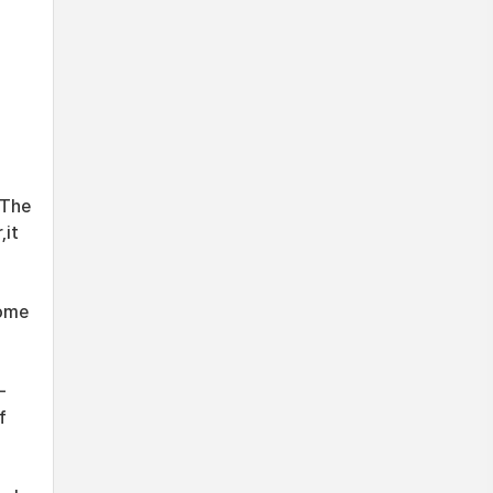
이
.The
,it
come
-
f