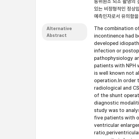
동위원소 뇌조 촬영의 
있는 비정형적인 정상압
예측인자로서 유의함을
The combination of
Alternative
Abstract
incontinence had b
developed idiopath
infection or posto
pathophysiology a
patients with NPH 
is well known not a
operation.In order 
radiological and C
of the shunt opera
diagnostic modalit
study was to analys
five patients with
ventricular enlar
ratio,periventricul