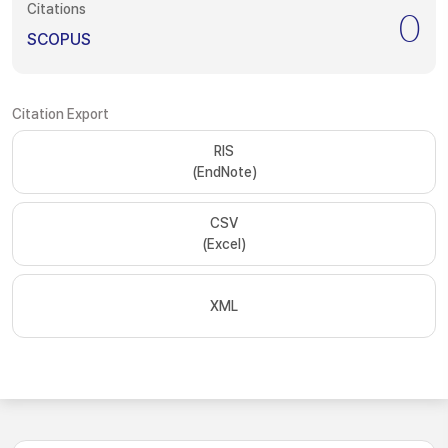
Citations
0
SCOPUS
Citation Export
RIS
(EndNote)
CSV
(Excel)
XML