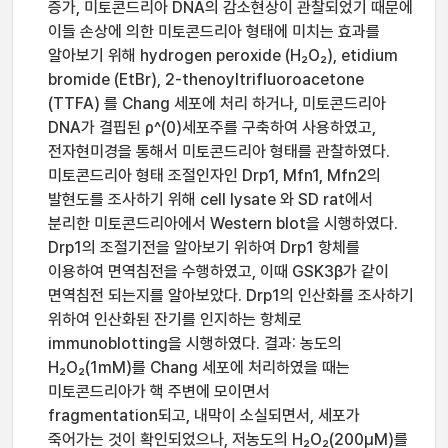
증가, 미토콘드리아 DNA의 감소현상이 관찰되었기 때문에
이들 손상에 의한 미토콘드리아 형태에 미치는 효과를
알아보기 위해 hydrogen peroxide (H₂O₂), etidium
bromide (EtBr), 2-thenoyltrifluoroacetone
(TTFA) 를 Chang 세포에 처리 하거나, 미토콘드리아
DNA가 결핍된 ρ^(0)세포주를 구축하여 사용하였고,
전자현미경을 통해서 미토콘드리아 형태를 관찰하였다.
미토콘드리아 형태 조절인자인 Drp1, Mfn1, Mfn2의
발현도를 조사하기 위해 cell lysate 와 SD rat에서
분리한 미토콘드리아에서 Western blot을 시행하였다.
Drp1의 조절기전을 알아보기 위하여 Drp1 항체를
이용하여 면역침전을 수행하였고, 이때 GSK3β가 같이
면역침전 되는지를 알아보았다. Drp1의 인산화를 조사하기
위하여 인산화된 잔기를 인지하는 항체로
immunoblotting을 시행하였다. 결과: 농도의
H₂O₂(1mM)를 Chang 세포에 처리하였을 때는
미토콘드리아가 핵 주변에 모이면서
fragmentation되고, 내막이 소실되면서, 세포가
죽어가는 것이 확인되었으나, 저농도의 H₂O₂(200μM)를