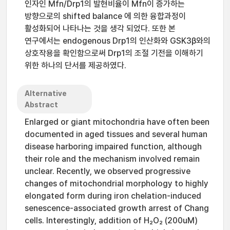
인자인 Mfn/Drp1의 발현비율이 Mfn이 증가하는
방향으로의 shifted balance 에 의한 융합과정이
활성화되어 나타나는 것을 생각 되었다. 또한 본
연구에서는 endogenous Drp1의 인산화와 GSK3β와의
상호작용을 확인함으로써 Drp1의 조절 기전을 이해하기
위한 하나의 단서를 제공하였다.
Alternative
Abstract
Enlarged or giant mitochondria have often been
documented in aged tissues and several human
disease harboring impaired function, although
their role and the mechanism involved remain
unclear. Recently, we observed progressive
changes of mitochondrial morphology to highly
elongated form during iron chelation-induced
senescence-associated growth arrest of Chang
cells. Interestingly, addition of H₂O₂ (200uM)