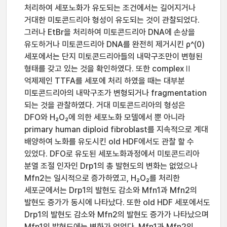
처리하여 세포노화가 유도되는 조건에서는 길어지거나
거대한 미토콘드리아 형성이 유도되는 것이 관찰되었다.
그러나 EtBr을 처리하여 미토콘드리아 DNA에 손상을
유도하거나 미토콘드리아 DNA를 완전히 제거시킨 ρ^(0)
세포에서는 단지 미토콘드리아들의 내막구조만이 변형된
형태를 갖고 있는 것을 확인하였다. 또한 complexⅡ
억제제인 TTFA를 세포에 처리 하였을 때는 대부분
미토콘드리아의 내막구조가 변형되거나 fragmentation
되는 것을 관찰하였다. 거대 미토콘드리아의 형성은
DFO와 H₂O₂에 의한 세포노화 모델에서 뿐 아니라
primary human diploid fibroblast를 지속적으로 계대
배양하여 노화를 유도시킨 old HDF에서도 관찰 할 수
있었다. DFO로 유도된 세포노화과정에서 미토콘드리아
분열 조절 인자인 Drp1의 총 발현도의 변화는 없었으나
Mfn2는 일시적으로 증가하였고, H₂O₂를 처리한
세포군에서는 Drp1의 발현도 감소와 Mfn1과 Mfn2의
발현도 증가가 동시에 나타났다. 또한 old HDF 세포에서도
Drp1의 발현도 감소와 Mfn2의 발현도 증가가 나타났으며
Mfn1의 발현도에는 변화가 없었다. Mfn1과 Mfn2의