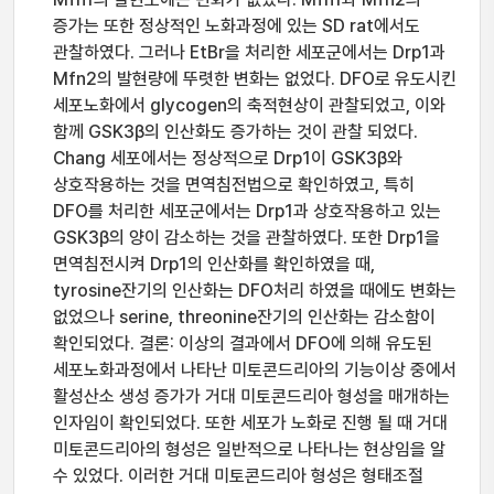
증가는 또한 정상적인 노화과정에 있는 SD rat에서도
관찰하였다. 그러나 EtBr을 처리한 세포군에서는 Drp1과
Mfn2의 발현량에 뚜렷한 변화는 없었다. DFO로 유도시킨
세포노화에서 glycogen의 축적현상이 관찰되었고, 이와
함께 GSK3β의 인산화도 증가하는 것이 관찰 되었다.
Chang 세포에서는 정상적으로 Drp1이 GSK3β와
상호작용하는 것을 면역침전법으로 확인하였고, 특히
DFO를 처리한 세포군에서는 Drp1과 상호작용하고 있는
GSK3β의 양이 감소하는 것을 관찰하였다. 또한 Drp1을
면역침전시켜 Drp1의 인산화를 확인하였을 때,
tyrosine잔기의 인산화는 DFO처리 하였을 때에도 변화는
없었으나 serine, threonine잔기의 인산화는 감소함이
확인되었다. 결론: 이상의 결과에서 DFO에 의해 유도된
세포노화과정에서 나타난 미토콘드리아의 기능이상 중에서
활성산소 생성 증가가 거대 미토콘드리아 형성을 매개하는
인자임이 확인되었다. 또한 세포가 노화로 진행 될 때 거대
미토콘드리아의 형성은 일반적으로 나타나는 현상임을 알
수 있었다. 이러한 거대 미토콘드리아 형성은 형태조절