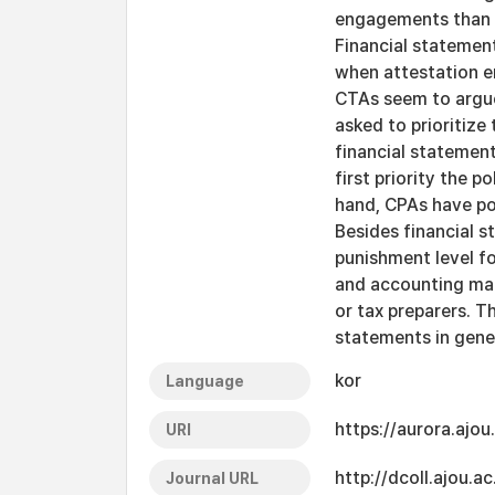
engagements than u
Financial statement
when attestation e
CTAs seem to argue 
asked to prioritiz
financial statement
first priority the p
hand, CPAs have po
Besides financial 
punishment level f
and accounting man
or tax preparers. Th
statements in gene
kor
Language
https://aurora.ajo
URI
http://dcoll.ajou.
Journal URL