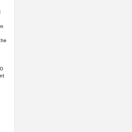
d
en
the
EO
nt