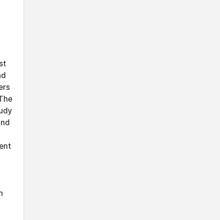
st
nd
ers
 The
tudy
and
ent
h