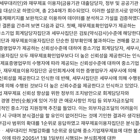
 세무대리인)와 재무제표 이용자(금융기관 대출담당자, 정부 및 공공기관
 대상으로 하였으며, 총 234매가 회수되었다. 이러한 설문조사로 얻어
S 통계패키지를 보완적으로 이용하여 데이터를 분석하고 가설을 검증하였다
 결론을 간추려 보면 다음과 같다. 첫째, 재무제표확인업무가 제공하는
중소기업 회계담당자집단과 세무사집단은 검토(약식감사)수준에 해당한
집단과 재무제표이용자집단은 단순한 장부확인에 불과하다는 견해를 갖고
표증명업무가 제공하는 신뢰성수준에 대하여 중소기업 회계담당자, 세무사
이용자집단 모두 재무제표확인업무보다 더 높은 신뢰성을 제공한다는 인
재무제표증명업무의 수행자에 따라 제공되는 신뢰성수준에 대하여 중소기업
사, 재무제표이용자집단은 공인회계사에 의한 증명업무가 세무사에 의해
 신뢰성을 제공한다고 인식한 데 반해, 세무사집단은 세무사에 의해 수행
 의해 수행된 것보다 더 높은 신뢰수준을 제공한다고 인식하고 있었다.
업 재무제표 신뢰성 향상을 위한 정부의 조치방안으로 회계담당자와
경영 전반(全般)에 있어 가장 큰 애로사항인 차입 등 외부자금조달의
적인 중소기업 지원정책 추진을 들었다. 이는 외부자금조달의 어려움이
 시 구태여 분식결산을 할 유인이 없어진다는 것에 기인한 결과라 생각된
부감사 범위의 확대를 1순위로 응답하였고 재무제표이용자집단은 분식결
ㆍ세무대리인 처벌강화를 1순위로 응답해 중소기업재무제표에 대한 불
 이에 따라 2005년 1월 1일부터 시행되는 분식회계에 대한