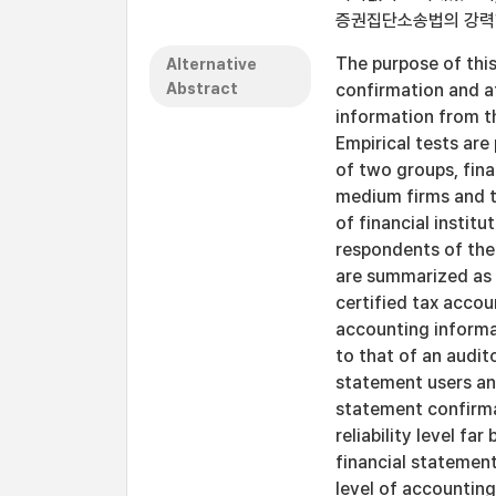
증권집단소송법의 강력
The purpose of this
Alternative
Abstract
confirmation and a
information from th
Empirical tests are
of two groups, fin
medium firms and t
of financial instit
respondents of the 
are summarized as 
certified tax accou
accounting informa
to that of an audit
statement users and
statement confirma
reliability level fa
financial statement
level of accounting