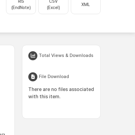
RIS
CSV
XML
(EndNote)
(Excel)
Total Views & Downloads
File Download
There are no files associated
with this item.