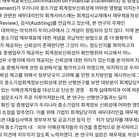
제표확인(Confirmation on Financial Statements) 및 증명
Engagement)가 우리나라 중소기업 회계정보신뢰성에 어떠한 영향을 미치는
업과 관련된 세무대리인의 회계서비스에는 회계감사교재에서 재무제표작성
검토(Review), 감사(Auditing)를 언급하고 있는데, 본 연구의 주제인
대하여는 아직까지 우리나라에서 그 개념이 정립되어 있지 않다. 이에 
중소기업 재무제표에 대한 개념을 귀납적인 방법으로 좀 더 명확하게
가 제공하는 신뢰성이 존재한다면 그것이 어느 정도인지를 파악하고자
제표 증명업무가 제공하는 회계정보신뢰성이 확인행위와 비교해서 어느
업무 수행자에 따라 제공되는 신뢰성에 대한 차이가 있는지를 분석하여 
조표 증명자격에 관한 유권해석’을 평가하고자 하였으며, 마지막으로 우
성 제고를 위해서 정부당국이 고려해 볼 만한 조치방안을 제시하는데 
안의 중소기업회계정보신뢰성에 관한 선행연구를 보면 대부분이 회계담당
 있는 이해관계자들을 대상으로 단순한 경영ㆍ회계 실태파악과 이에 따
설문조사가 주로 이루어져왔는데, 본 연구는 선행연구들과는 달리
확인 및 증명업무가 우리나라 중소기업의 회계정보 신뢰성에 어떠한 영
 초점을 맞추었다. 이를 위해 기업의 회계담당자와 세무대리인을 재무제
관 대출심사역과 정부부처 및 공공기관 등의 인ㆍ허가 담당자를 재무제
여 중소기업의 내ㆍ외부 이해관계자들의 의견을 종합적으로 분석하려고
의 의견에 치우치지 않도록 노력하였다. 본 연구의 설문은 재무제표 작성