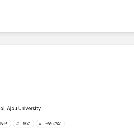
l, Ajou University
이션
웜업
엔진 마찰