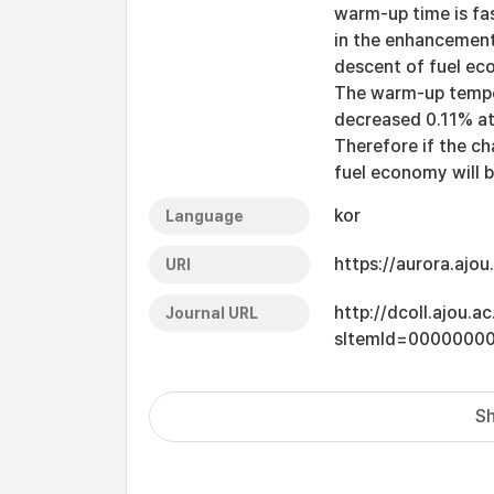
warm-up time is fas
in the enhancement
descent of fuel e
The warm-up tempe
decreased 0.11% at
Therefore if the c
fuel economy will 
kor
Language
https://aurora.ajo
URI
http://dcoll.ajou.
Journal URL
sItemId=0000000
Sh