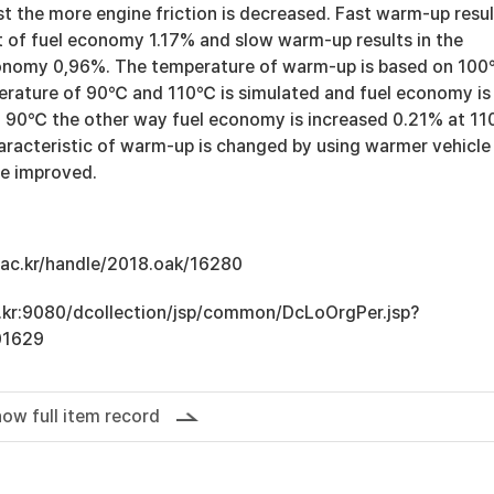
t the more engine friction is decreased. Fast warm-up resul
 of fuel economy 1.17% and slow warm-up results in the
conomy 0,96%. The temperature of warm-up is based on 10
rature of 90℃ and 110℃ is simulated and fuel economy is
 90℃ the other way fuel economy is increased 0.21% at 1
haracteristic of warm-up is changed by using warmer vehicle
be improved.
u.ac.kr/handle/2018.oak/16280
ac.kr:9080/dcollection/jsp/common/DcLoOrgPer.jsp?
01629
ow full item record