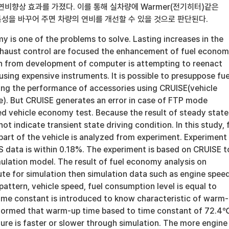
 연비향상 효과를 가졌다. 이를 통해 실차량에 Warmer(전기히터)같은
성을 바꾸어 주면 차량의 연비를 개선할 수 있을 것으로 판단된다.
y is one of the problems to solve. Lasting increases in the
exhaust control are focused the enhancement of fuel econom
n from development of computer is attempting to reenact
 using expensive instruments. It is possible to presuppose fue
g the performance of accessories using CRUISE(vehicle
e). But CRUISE generates an error in case of FTP mode
d vehicle economy test. Because the result of steady state
t indicate transient state driving condition. In this study, 
art of the vehicle is analyzed from experiment. Experiment
S data is within 0.18%. The experiment is based on CRUISE t
ulation model. The result of fuel economy analysis on
te for simulation then simulation data such as engine speed
 pattern, vehicle speed, fuel consumption level is equal to
ime constant is introduced to know characteristic of warm
performed that warm-up time based to time constant of 72.4
ure is faster or slower through simulation. The more engine 