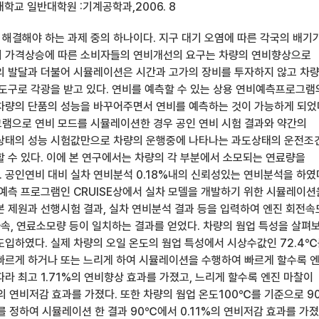
학교 일반대학원 :기계공학과,2006. 8
해결해야 하는 과제 중의 하나이다. 지구 대기 오염에 따른 각국의 배기
의 가격상승에 따른 소비자들의 연비개선의 요구는 차량의 연비향상으로
의 발달과 더불어 시뮬레이션은 시간과 고가의 장비를 투자하지 않고 차
 도구로 각광을 받고 있다. 연비를 예측할 수 있는 상용 연비예측프로그램
차량의 단품의 성능을 바꾸어주면서 연비를 예측하는 것이 가능하게 되었
램으로 연비 모드를 시뮬레이션한 경우 공인 연비 시험 결과와 약간의
상태의 성능 시험값만으로 차량의 운행중에 나타나는 과도상태의 운전조
할 수 있다. 이에 본 연구에서는 차량의 각 부분에서 소모되는 연료량을
 공인연비 대비 실차 연비분석 0.18%내의 신뢰성있는 연비분석을 하였
 예측 프로그램인 CRUISE상에서 실차 모델을 개발하기 위한 시뮬레이션
본 제원과 선행시험 결과, 실차 연비분석 결과 등을 입력하여 엔진 회전속
차속, 연료소모량 등이 일치하는 결과를 얻었다. 차량의 웜업 특성을 살펴
도입하였다. 실제 차량의 오일 온도의 웜업 특성에서 시상수값인 72.4
빠르게 하거나 또는 느리게 하여 시뮬레이션을 수행하여 빠르게 할수록 
라 최고 1.71%의 연비향상 효과를 가졌고, 느리게 할수록 엔진 마찰이
%의 연비저감 효과를 가졌다. 또한 차량의 웜업 온도100℃를 기준으로 9
를 정하여 시뮬레이션 한 결과 90℃에서 0.11%의 연비저감 효과를 가졌