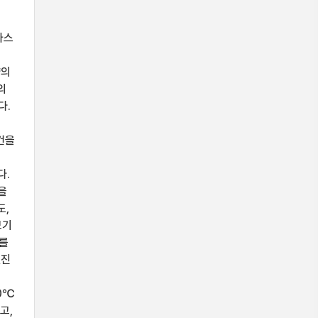
가스
량의
의
다.
건을
다.
을
도,
보기
℃를
엔진
0℃
고,