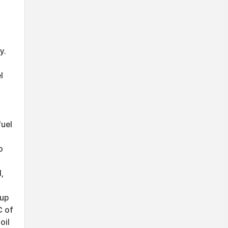
y.
l
fuel
o
,
-up
℃ of
oil