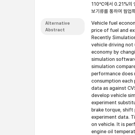
110℃에서 0.21%의
보기류를 통하여 웜업특
Vehicle fuel econom
Alternative
Abstract
price of fuel and 
Recently Simulatio
vehicle driving not
economy by changin
simulation softwar
simulation compare
performance does no
consumption each p
data as against CV
develop vehicle sim
experiment substitu
brake torque, shift
experiment data. T
on vehicle. It is 
engine oil temperat