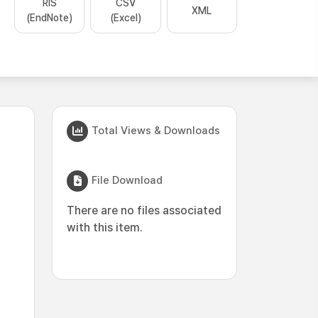
RIS
CSV
XML
(EndNote)
(Excel)
Total Views & Downloads
File Download
There are no files associated
with this item.