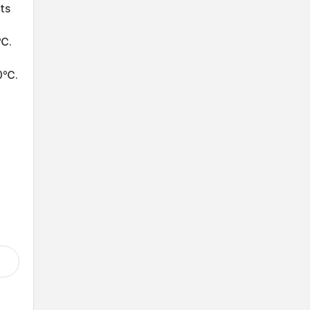
ts
0℃.
10℃.