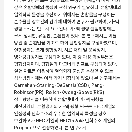
다수는 2성분 또는 3성분으로 구성된 냉매들이 어서, 이와
같은 혼합냉매의 물성에 관한 연구가 필요하다. 혼합냉매의
열역학적 물성을 추산하기 위해서는 혼합물을 구성하는
순수물질 상호간의 관계에 대하여 연구가 필요하며, 기-액
평형 자료는 반드시 요구된다. 기-액 평형 실험방법에는
크게 정지법, 유동법, 순환법이 있다. 본 연구에서는 이들
방법 중 순환법을 기초로 하여 실험장치를 구성하였으며,
실험장치는 크게 평형장치, 시료 채집 및 분석장치,
냉매공급장치로 구성되어 있다. 이 중 가장 핵심부분은
평형장치이며, 평형셀과 마그네틱 펌프로 구성되어 있다.
실험 자료를 이용하여 열역학적 물성을 추산할 수 있는
상태방정식에는 여러 가지 방정식이 있으나 본 연구에서는
Carnahan-Starling-DeSantis(CSD), Peng-
Robinson(PR), Relich-Kwong-Soave(RKS)
상태방정식을 이용하여 혼합냉매의 기-액 평형을
계산하였다. 혼합냉매의 기-액 평형 연구는 HFC 계열의
안정성과 탄화수소의 우수한 열역학적 특성을 상호
보완하고자 HFC 계열의 HFC152a와 탄화수소 계열의
Propane으로 선정하였다. 본 연구에서