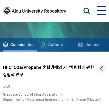
Communities
Authors
Journal
HFC152a/Propane 혼합냉매의 기-액 평형에 관한
실험적 연구
최정원
Graduate School of Ajou University
Department of Mechanical Engineering
3. Theses(Master)