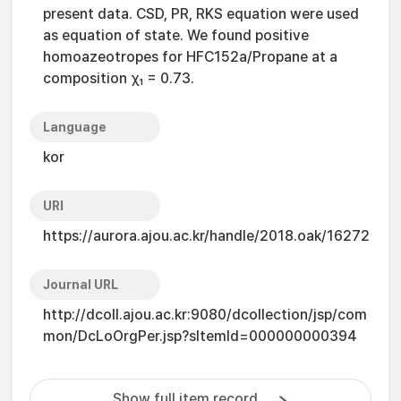
present data. CSD, PR, RKS equation were used
as equation of state. We found positive
homoazeotropes for HFC152a/Propane at a
composition χ₁ = 0.73.
Language
kor
URI
https://aurora.ajou.ac.kr/handle/2018.oak/16272
Journal URL
http://dcoll.ajou.ac.kr:9080/dcollection/jsp/com
mon/DcLoOrgPer.jsp?sItemId=000000000394
Show full item record