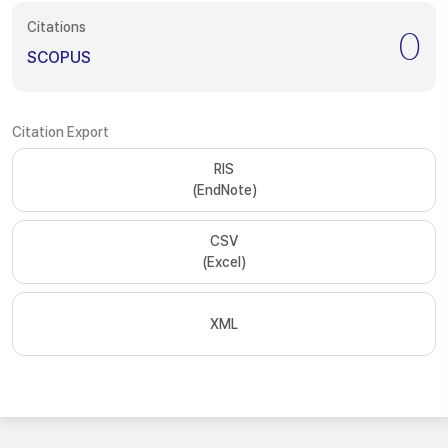
Citations
0
SCOPUS
Citation Export
RIS
(EndNote)
CSV
(Excel)
XML