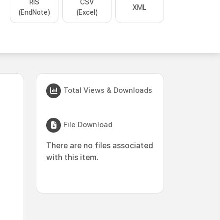
RIS
CSV
XML
(EndNote)
(Excel)
Total Views & Downloads
File Download
There are no files associated
with this item.