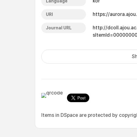
kor
Language
https://aurora.ajo
URI
http://dcoll.ajou.
Journal URL
sItemId=0000000
Sh
Items in DSpace are protected by copyright