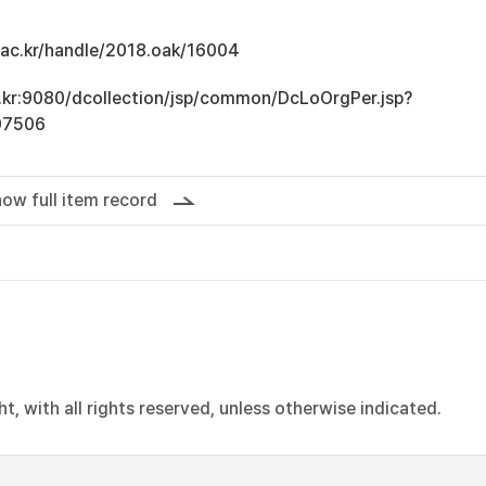
u.ac.kr/handle/2018.oak/16004
ac.kr:9080/dcollection/jsp/common/DcLoOrgPer.jsp?
07506
ow full item record
, with all rights reserved, unless otherwise indicated.