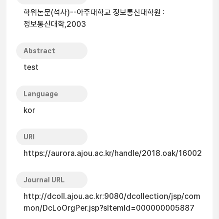
학위논문(석사)--아주대학교 정보통신대학원 :
정보통신대학,2003
Abstract
test
Language
kor
URI
https://aurora.ajou.ac.kr/handle/2018.oak/16002
Journal URL
http://dcoll.ajou.ac.kr:9080/dcollection/jsp/com
mon/DcLoOrgPer.jsp?sItemId=000000005887