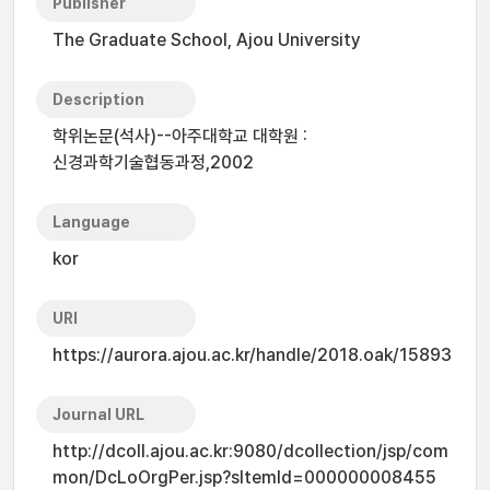
Publisher
The Graduate School, Ajou University
Description
학위논문(석사)--아주대학교 대학원 :
신경과학기술협동과정,2002
Language
kor
URI
https://aurora.ajou.ac.kr/handle/2018.oak/15893
Journal URL
http://dcoll.ajou.ac.kr:9080/dcollection/jsp/com
mon/DcLoOrgPer.jsp?sItemId=000000008455