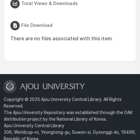
Total Views & Downloads
File Download
There are no files associated with this item.
Copyright © 2025 Ajou University Central Library. All Rights
Reserved.
The Ajou University Repository was established through the OAK
distribution project by the National Library of Korea.
Ajou University Central Library
206, Worldcup-ro, Yeongtong-gu, Suwon-si, Gyeonggi-do, 16499,
Republic of Korea