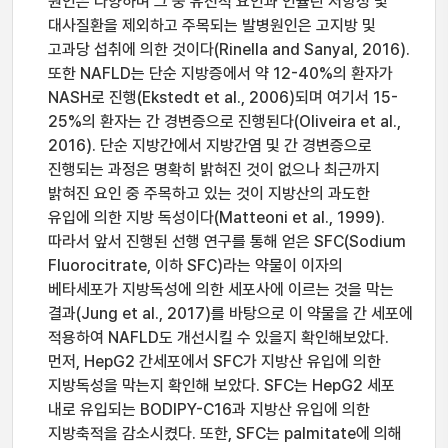
원인은 다양하며 그 중 유전적 요인과 인슐린 저항성 및
대사질환을 제외하고 주목되는 발병원인은 고지방 및
고과당 섭취에 의한 것이다(Rinella and Sanyal, 2016).
또한 NAFLD는 단순 지방증에서 약 12-40%의 환자가
NASH로 진행(Ekstedt et al., 2006)되며 여기서 15-
25%의 환자는 간 경변증으로 진행된다(Oliveira et al.,
2016). 단순 지방간에서 지방간염 및 간 경변증으로
진행되는 과정은 명확히 밝혀진 것이 없으나 최근까지
밝혀진 요인 중 주목하고 있는 것이 지방산의 과도한
유입에 의한 지방 독성이다(Matteoni et al., 1999).
따라서 앞서 진행된 선행 연구를 통해 얻은 SFC(Sodium
Fluorocitrate, 이하 SFC)라는 약물이 이자의
베타세포가 지방독성에 의한 세포사에 이르는 것을 막는
결과(Jung et al., 2017)를 바탕으로 이 약물을 간 세포에
적용하여 NAFLD도 개선시킬 수 있을지 확인해보았다.
먼저, HepG2 간세포에서 SFC가 지방산 유입에 의한
지방독성을 막는지 확인해 보았다. SFC는 HepG2 세포
내로 유입되는 BODIPY-C16과 지방산 유입에 의한
지방축적을 감소시켰다. 또한, SFC는 palmitate에 의해