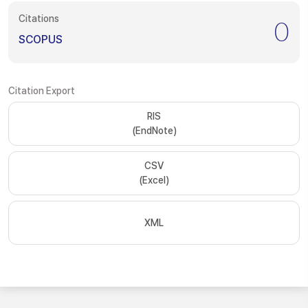
Citations
0
SCOPUS
Citation Export
RIS
(EndNote)
CSV
(Excel)
XML