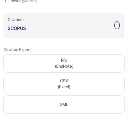
3. Theses(Master)
Citations
0
SCOPUS
Citation Export
RIS
(EndNote)
CSV
(Excel)
XML