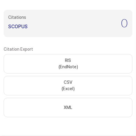
Citations
0
SCOPUS
Citation Export
RIS
(EndNote)
CSV
(Excel)
XML