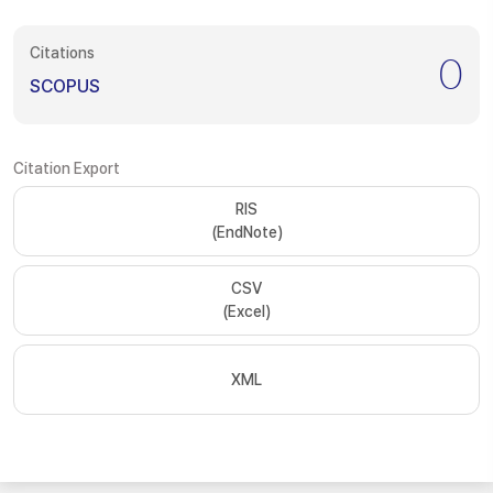
Citations
0
SCOPUS
Citation Export
RIS
(EndNote)
CSV
(Excel)
XML