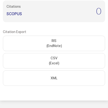
Citations
0
SCOPUS
Citation Export
RIS
(EndNote)
CSV
(Excel)
XML