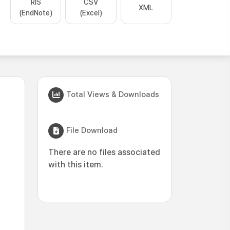
RIS
CSV
XML
(EndNote)
(Excel)
Total Views & Downloads
File Download
There are no files associated
with this item.