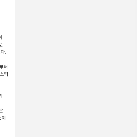
여
로
다.
년부터
지스틱
의
은
능이
능