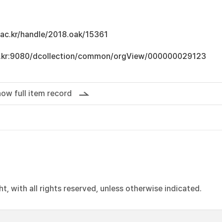
u.ac.kr/handle/2018.oak/15361
.ac.kr:9080/dcollection/common/orgView/000000029123
ow full item record
, with all rights reserved, unless otherwise indicated.