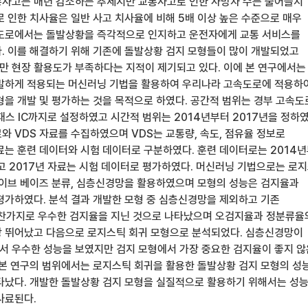
사고는 매년 감소하는 추세지만 교통사고로 인한 사망자 수는 줄어들지
로 인한 치사율은 일반 사고 치사율에 비해 5배 이상 높은 수준으로 매우
속도로에서는 돌발상황을 즉각적으로 인지하고 운전자에게 교통 서비스를
. 이를 해결하기 위해 기존에 돌발상황 검지 모형들이 많이 개발되었고
 현장 활용도가 부족하다는 지적이 제기되고 있다. 이에 본 연구에서는
발하게 적용되는 머신러닝 기법을 활용하여 우리나라 고속도로에 적용하
형을 개발 및 평가하는 것을 목적으로 하였다. 공간적 범위는 경부 고속도
패스 IC까지로 설정하였고 시간적 범위는 2014년부터 2017년을 정하였
와 VDS 자료를 수집하였으며 VDS는 교통량, 속도, 점유율 정보로
료는 훈련 데이터와 시험 데이터로 구분하였다. 훈련 데이터로는 2014
고 2017년 자료는 시험 데이터로 평가하였다. 머신러닝 기법으로는 로
나이브 베이즈 분류, 심층신경망을 활용하였으며 모형의 성능은 검지율과
평가하였다. 분석 결과 개발한 모형 중 심층신경망을 제외하고 기존
 마찬가지로 우수한 검지율을 지닌 것으로 나타났으며 오검지율과 정분류율
 뛰어났고 다음으로 로지스틱 회귀 모형으로 분석되었다. 심층신경망이
 우수한 성능을 보였지만 검지 모형에서 가장 중요한 검지율이 좋지 않
 본 연구의 범위에서는 로지스틱 회귀을 활용한 돌발상황 검지 모형의 성
타났다. 개발한 돌발상황 검지 모형을 실질적으로 활용하기 위해서는 성
사료된다.