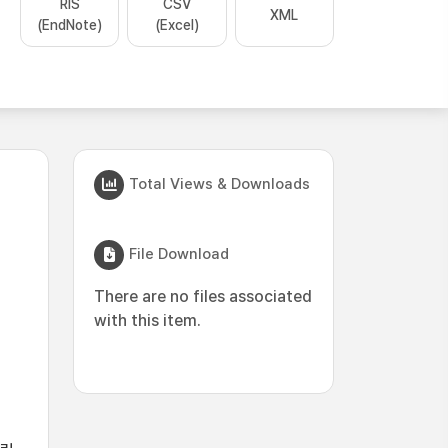
RIS
CSV
XML
(EndNote)
(Excel)
Total Views & Downloads
File Download
There are no files associated
with this item.