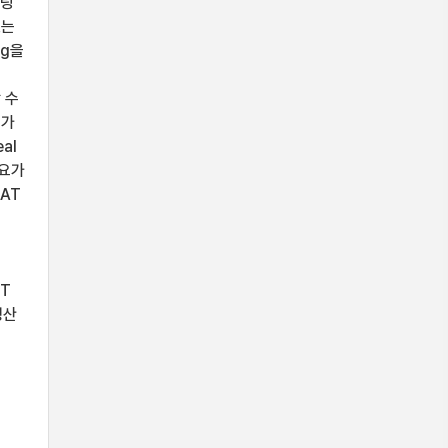
델링
있는
ng을
 수
T가
al
필요가
AT
T
생산