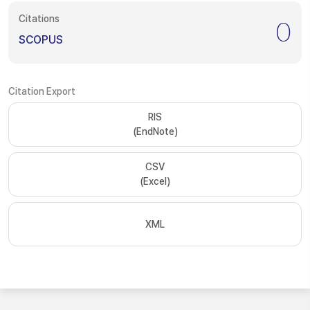
Citations
0
SCOPUS
Citation Export
RIS
(EndNote)
CSV
(Excel)
XML