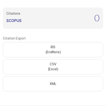
Citations
0
SCOPUS
Citation Export
RIS
(EndNote)
CSV
(Excel)
XML