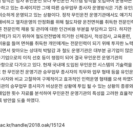
 방식은 점차 유인운전 보다 무인운전 시스템 방식을 도입하여 운영하는
하고 있는 추세이지만 그에 따른 승무업무 종사자 운영방식은 기존 유
비슷하게 운영되고 있는 상황이다. 정작 무인운전 운영기관에서도 얘기치
대비하고 열차운영의 안정화를 위해 철도차량 운전면허를 취득한 전문인
른 전문인력 채용 및 관리에 대한 인건비용 부분을 부담하고 있다. 하지만
력)가 되기 위하여 철도안전법에 의거한 신체검사, 적성검사, 교육훈련,
비용을 들여 면허를 취득한 개인에게는 전문인력이 되기 위해 투자한 노
되면서 찾아오는 상대적 박탈감 과 철도 운영기관은 대부분 공기업이 많
기업으로의 이직 선호 등이 쟁점이 되어 결국 무인운전 운영기관의
항으로 다가오고 있다. 현재 국내에 도입된 무인운전 시스템의 기술력을
 한 무인운전 운영기관 승무업무 종사자의 직무와 업무 형태 등을 유인
사자와 비교 고찰하여 구체적이고 효과적인 인력운영 형태를 모색 하였다
관의 승무업무 종사자가 비상운전 상황에 투입 될 수 있는 상황의 종류
개입한 횟수 자료를 분석하여 무인운전 운영기관의 특성을 고려한 효율적
록 방안을 도출 하였다.
u.ac.kr/handle/2018.oak/15124