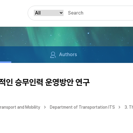
Authors
적인 승무인력 운영방안 연구
ransport and Mobility
Department of Transportation ITS
3. T