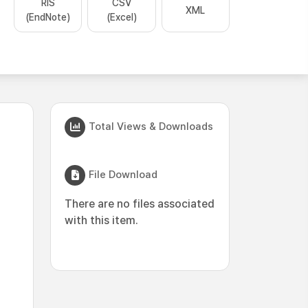
RIS
CSV
XML
(EndNote)
(Excel)
Total Views & Downloads
File Download
There are no files associated
with this item.