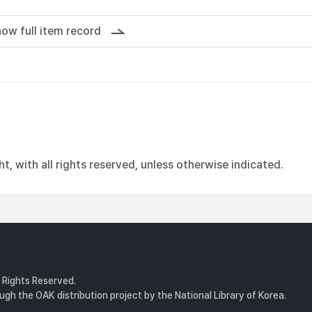
ow full item record
, with all rights reserved, unless otherwise indicated.
l Rights Reserved.
gh the OAK distribution project by the National Library of Korea.