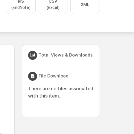
RIS
CSV
XML
(EndNote)
(Excel)
Total Views & Downloads
File Download
There are no files associated
with this item.