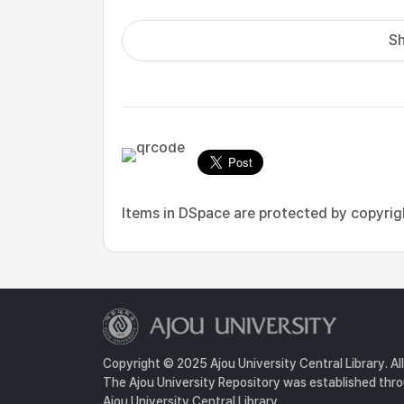
Sh
Items in DSpace are protected by copyright
Copyright © 2025 Ajou University Central Library. Al
The Ajou University Repository was established throu
Ajou University Central Library