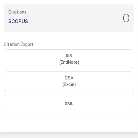
Citations
0
SCOPUS
Citation Export
RIS
(EndNote)
CSV
(Excel)
XML