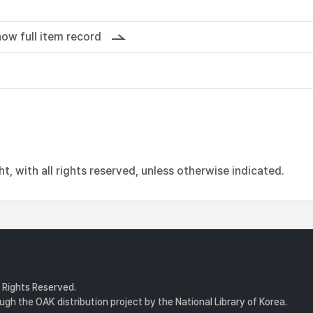
ow full item record
, with all rights reserved, unless otherwise indicated.
l Rights Reserved.
gh the OAK distribution project by the National Library of Korea.