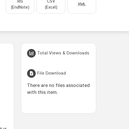
RIS
CSV
XML
(EndNote)
(Excel)
Total Views & Downloads
File Download
There are no files associated
with this item.