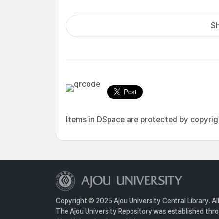
Sh
Items in DSpace are protected by copyright
Copyright © 2025 Ajou University Central Library. Al
The Ajou University Repository was established throu