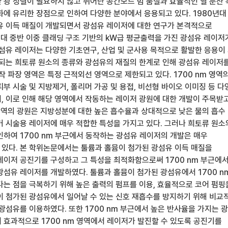
 광 정렬이 필요하지 않고 뛰어난 공간모드 빔 품질과 효율적인 열 분산 
화에 유리한 장점으로 인하여 다양한 분야에서 응용되고 있다. 1980년대
유 이득 매질이 개발되면서 광섬유 레이저에 대한 연구가 본격적으로
년대 중반 이중 클래딩 구조 기반의 kW급 평균출력을 가진 광섬유 레이저
광섬유 레이저는 다양한 기초연구, 산업 및 군사용 목적으로 활발한 응용이
용되는 희토류 원소의 종류와 광섬유의 재질의 한계로 인해 광섬유 레이저
작 파장 영역은 특정 근적외선 영역으로 제한되고 있다. 1700 nm 영역
부 시술 및 지방제거, 폴리머 가공 및 용접, 비선형 바이오 이미징 등 다
, 이로 인해 해당 영역에서 작동하는 레이저 광원에 대한 개발이 주목받
 영역의 광원은 지방성분에 대한 높은 흡수율과 상대적으로 낮은 물의 흡수
거 시술용 레이저에 매우 적합한 특성을 가지고 있다. 그러나 희토류 원소
인하여 1700 nm 부근에서 동작하는 광섬유 레이저의 개발은 매우
있다. 본 학위논문에서는 툴륨과 홀뮴이 첨가된 광섬유 이득 매질을
레이저 공진기를 구성하고 그 특성을 최적화함으로써 1700 nm 부근에
광섬유 레이저를 개발하였다. 툴륨과 홀뮴이 첨가된 광섬유에서 1700 n
다는 점을 극복하기 위해 높은 출력의 펌프를 이용, 효율적으로 코어 펌핑
이 첨가된 광섬유에서 일어날 수 있는 신호 재흡수를 방지하기 위해 비교
광섬유를 이용하였다. 또한 1700 nm 부근에서 높은 반사율을 가지는 
 효과적으로 1700 nm 영역에서 레이저가 발진할 수 있도록 공진기를