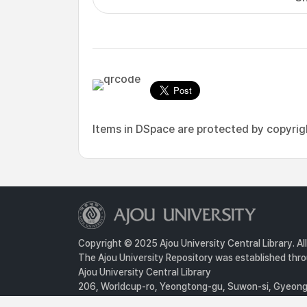
Items in DSpace are protected by copyright
Copyright © 2025 Ajou University Central Library. Al
The Ajou University Repository was established throu
Ajou University Central Library
206, Worldcup-ro, Yeongtong-gu, Suwon-si, Gyeongg