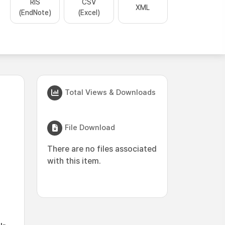
RIS
CSV
XML
(EndNote)
(Excel)
Total Views & Downloads
File Download
There are no files associated
with this item.