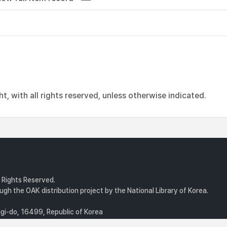
, with all rights reserved, unless otherwise indicated.
l Rights Reserved.
gh the OAK distribution project by the National Library of Korea.
i-do, 16499, Republic of Korea