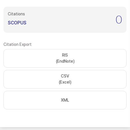
Citations
0
SCOPUS
Citation Export
RIS
(EndNote)
CSV
(Excel)
XML