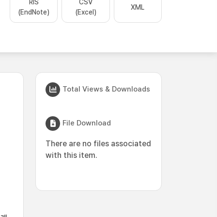
RIS
CSV
XML
(EndNote)
(Excel)
Total Views & Downloads
File Download
There are no files associated
with this item.