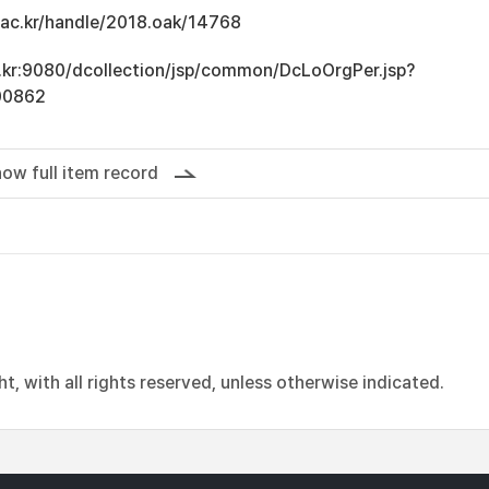
u.ac.kr/handle/2018.oak/14768
ac.kr:9080/dcollection/jsp/common/DcLoOrgPer.jsp?
00862
ow full item record
, with all rights reserved, unless otherwise indicated.