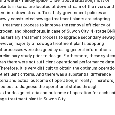
 and water-friendly space. Under above situation, most of
lants in korea are located at downstream of the rivers and
uent into downstream. To satisfy government policies as
newly constructed sewage treatment plants are adopting
l treatment process to improve the removal efficiency of
itrogen, and phosphorus. In case of Suwon City, 4-stage BN
 as tertiary treatment process to upgrade secondary sewa
owever, majority of sewage treatment plants adopting
 processes were designed by using general informations
preliminary study prior to design. Furthermore, these syste
en there were not sufficient operational performance data
erefore, it is very difficult to obtain the optimum operati
 effluent criteria. And there was a substantial difference
eria and actual outcome of operation, in reality. Therefore,
ied out to diagnose the operational status through
s for design criteria and outcome of operation for each uni
age treatment plant in Suwon City