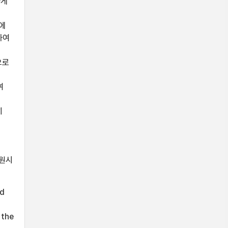
하게
에
하여
으로
여
히
수원시
id
 the