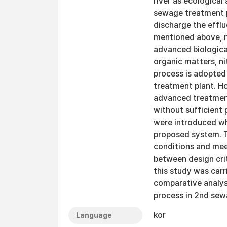
river as ecological
sewage treatment p
discharge the effl
mentioned above, 
advanced biologica
organic matters, n
process is adopted
treatment plant. H
advanced treatment
without sufficient 
were introduced wh
proposed system. Th
conditions and meet
between design crit
this study was carr
comparative analysi
process in 2nd sew
kor
Language