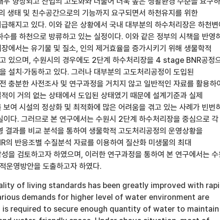
매우 향상되고 산업의 고도화와 더불어 더욱 높은 생활환경 수준을 요구
천의 생태 및 친수공간으로의 기능까지 요구되면서 하천유지를 위한
급해지고 있다. 이와 같은 상황에서 국내 대부분의 하수처리장은 하천변
하수를 하천으로 방류하고 있는 실정이다. 이와 같은 정부의 시책을 반영
장에서는 유기물 및 질소, 인의 제거효율을 증가시키기 위해 생물학적
 있으며, 수원시의 경우에도 2단계 하수처리장을 4 stage BNR공정
 설치·가동하고 있다. 그러나 대부분의 고도처리공정이 도입된
 충분한 사전조사 및 연구과정을 거치지 않고 일반적인 자료를 활용하
적이 거의 없는 상태에서 도입된 상태였기 때문에 설계기준과 실제
 보여 시설의 정상화 및 최적화에 많은 어려움을 겪고 있는 사례가 빈번
실이다. 그러므로 본 연구에서는 수원시 2단계 하수처리장을 중심으로 각
영 결과를 비교 분석을 통하여 생물학적 고도처리공정의 운영상황을
 BNR의 반응조별 수질분석 자료를 이용하여 질산화 미생물의 최대
성을 검토하고자 하였으며, 이러한 연구과정을 통하여 본 연구에서는 
최적운영방안을 도출하고자 하였다.
ality of living standards has been greatly improved with rap
various demands for higher level of water environment are
 it is required to secure enough quantity of water to maintain