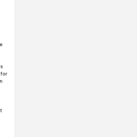
R
ge
ms
 for
on
t