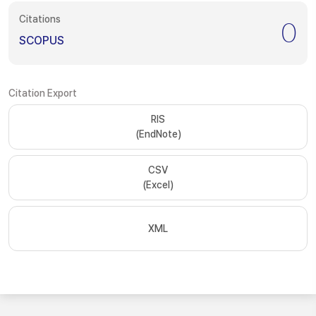
Citations
0
SCOPUS
Citation Export
RIS
(EndNote)
CSV
(Excel)
XML