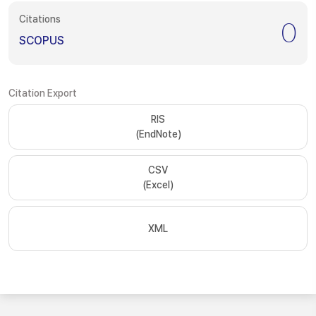
Citations
0
SCOPUS
Citation Export
RIS
(EndNote)
CSV
(Excel)
XML