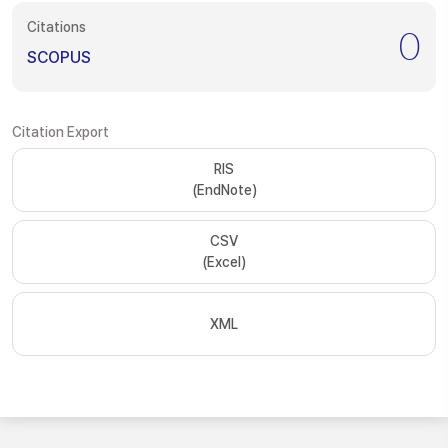
Citations
0
SCOPUS
Citation Export
RIS
(EndNote)
CSV
(Excel)
XML