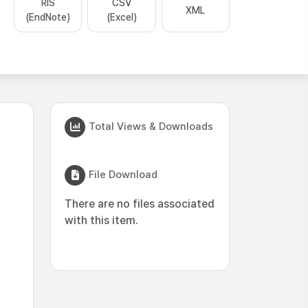
RIS
CSV
XML
(EndNote)
(Excel)
Total Views & Downloads
File Download
There are no files associated
with this item.