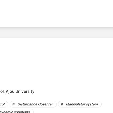
l, Ajou University
rol
Disturbance Observer
Manipulator system
dynamic equations