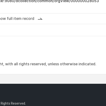
.ac.kr:9080/dcollection/common/orgView/000000028053
ow full item record
, with all rights reserved, unless otherwise indicated.
l Rights Reserved.