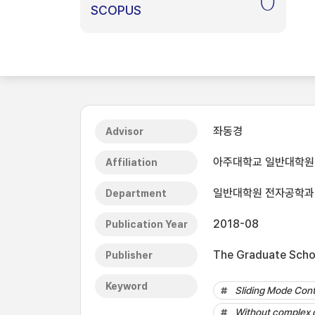
0
SCOPUS
좌동경
Advisor
아주대학교 일반대학원
Affiliation
일반대학원 전자공학과
Department
2018-08
Publication Year
The Graduate Schoo
Publisher
Keyword
Sliding Mode Cont
Without complex 