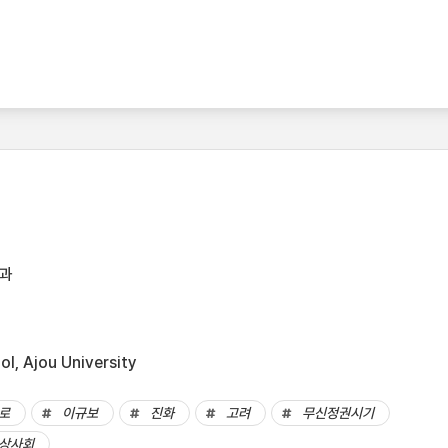
과
l, Ajou University
로
이규보
진화
고려
무신정권시기
상사회