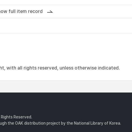
ow full item record
, with all rights reserved, unless otherwise indicated.
l Rights Reserved.
gh the OAK distribution project by the National Library of Korea.