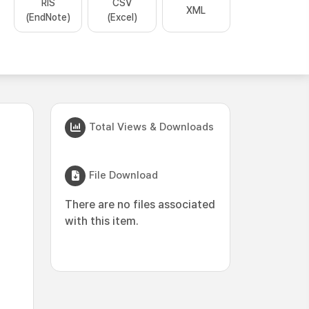
RIS
CSV
XML
(EndNote)
(Excel)
Total Views & Downloads
File Download
There are no files associated
with this item.