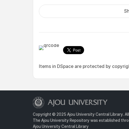
Sh
Items in DSpace are protected by copyright
Copyright © 2025 Ajou University Central Library. Al
The Ajou University Repository was established throu
Ajou University Central Library