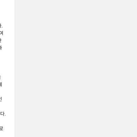
.
여
한
과
을
게
인
명
다.
로