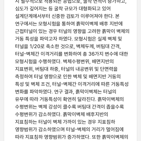
시 필수적으로 적용되는 공법으로, 굴착 면적이 증가하고,
심도가 깊어지는 등 굴착 규모가 대형화되고 있어
설계단계에서부터 신중한 검토가 이루어져야 한다. 본
연구에서는 모형시험을 통하여 흙막이벽체 배후 지반에
근접터널이 있는 경우 터널의 영향을 고려한 흙막이 벽체의
거동 특성을 파악고자 하였다. 모형시험은 실제 벽체 및
터널을 1/20로 축소한 것으로, 벽체두께, 버팀대 간격,
터널-벽체간 이격거리를 변화하여 총 36가지 변수에 대한
모형시험을 수행하였다. 벽체수평변위, 배면지반의
지표변위, 버팀대 하중, 터널의 내공변위 및 단면력을
측정하여 터널 영향으로 인한 벽체 및 배면지반 거동의
특성 및 벽체 조건, 터널-벽체간 이격거리에 따른 거동특성
변화를 파악하였다. 연구 결과, 흙막이벽체는 터널의
유무에 따라 거동특성이 확연히 달라진다. 흙막이벽체의
수평변위는 벽체 강성이 클수록 버팀대 간격이 좁을수록
수평변위가 감소하였다. 흙막이벽체 배후지반의
지표침하는 터널이 벽체 가까이 있는 경우 지표침하
영향범위가 감소하였으며 터널-벽체의 거리가 멀어짐에
따라 지표침하 영향범위가 증가하였다. 또한 흙막이벽체의