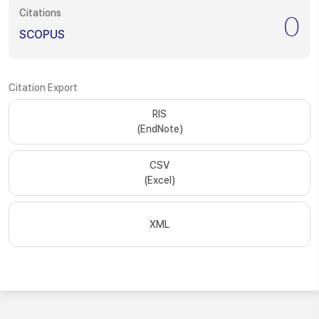
Citations
0
SCOPUS
Citation Export
RIS
(EndNote)
CSV
(Excel)
XML