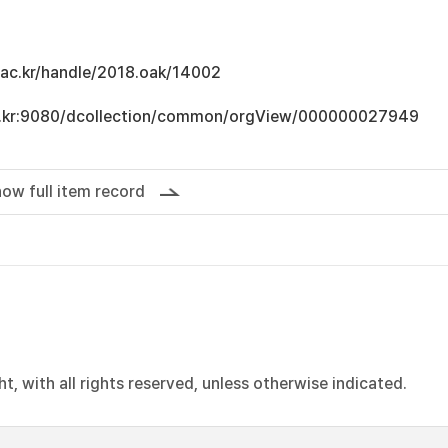
u.ac.kr/handle/2018.oak/14002
.ac.kr:9080/dcollection/common/orgView/000000027949
ow full item record
, with all rights reserved, unless otherwise indicated.