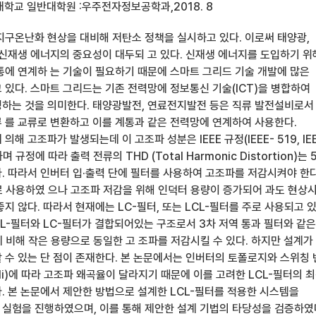
대학교 일반대학원 :우주전자정보공학과,2018. 8
지구온난화 현상을 대비해 저탄소 정책을 실시하고 있다. 이로써 태양광,
 신재생 에너지의 중요성이 대두되 고 있다. 신재생 에너지를 도입하기 
통에 연계하 는 기술이 필요하기 때문에 스마트 그리드 기술 개발에 많은
 있다. 스마트 그리드는 기존 전력망에 정보통신 기술(ICT)을 병합하여
하는 것을 의미한다. 태양광발전, 연료전지발전 등은 직류 발전설비로서
 를 교류로 변환하고 이를 계통과 같은 전력망에 연계하여 사용한다.
해 고조파가 발생되는데 이 고조파 성분은 IEEE 규정(IEEE- 519, IEE
며 규정에 따라 출력 전류의 THD (Total Harmonic Distortion)는 
. 따라서 인버터 입·출력 단에 필터를 사용하여 고조파를 저감시켜야 한다
로 사용하였 으나 고조파 저감을 위해 인덕터 용량이 증가되어 과도 현상
지 않다. 따라서 현재에는 LC-필터, 또는 LCL-필터를 주로 사용되고 있
 L-필터와 LC-필터가 결합되어있는 구조로서 3차 저역 통과 필터와 같은
 비해 작은 용량으로 동일한 고 조파를 저감시킬 수 있다. 하지만 설계가
 수 있는 단 점이 존재한다. 본 논문에서는 인버터의 토폴로지와 스위칭
Mi)에 따라 고조파 왜곡율이 달라지기 때문에 이를 고려한 LCL-필터의 
. 본 논문에서 제안한 방법으로 설계한 LCL-필터를 적용한 시스템을
실험을 진행하였으며, 이를 통해 제안한 설계 기법의 타당성을 검증하였