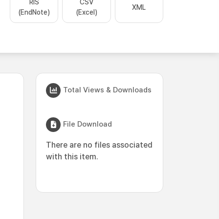
RIS
CSV
XML
(EndNote)
(Excel)
Total Views & Downloads
File Download
There are no files associated
with this item.