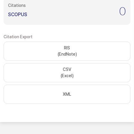
Citations
0
SCOPUS
Citation Export
RIS
(EndNote)
CSV
(Excel)
XML