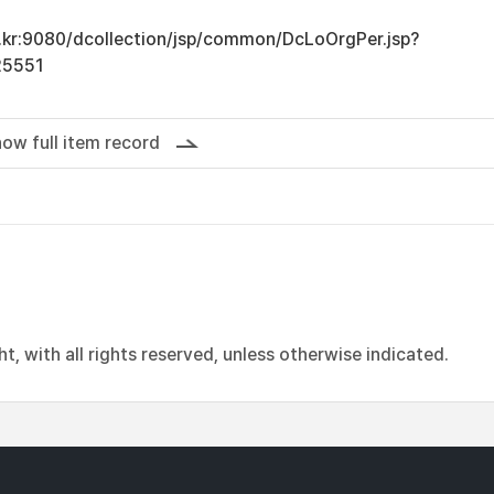
ac.kr:9080/dcollection/jsp/common/DcLoOrgPer.jsp?
25551
ow full item record
, with all rights reserved, unless otherwise indicated.