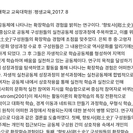
학교 교육대학원 :평생교육,2017. 8
공동체에 나타나는 확장학습의 경험을 밝히는 연구이다. ‘향토사(鄕土史
 중심으로 공동체 구성원들의 실천공동체 성장과정에 주목하였고, 이를 
鄕土史)’구성원들의 확장학습 경험에 초점을 맞추었다. 은퇴 후 중·고령자
문화 양성과정 수료 후 구성원들은 그 내용만으로 역사문화를 알리기에
하게 되었다. 그 후 그들은 자생적으로 학습공동체를 형성하여 지역의
게 학습하여 배움을 실천하고 있는 공동체이다. 연구의 목적을 달성하기
 성장과정을 탐색하였고 활동을 통해 나타나는 확장학습 경험은 어떠한
다. 자생적 실천공동체 성장과정의 분석과정에는 실천공동체에 합법적으
여자는 공동체 내에서 상호작용을 통해 실천적 학습과 실천으로 인해
사회의 문화적 실천 참여와 지식을 학습함으로써 중심적 참여자로 바뀌
eström(2001)이 제시하는 활동이론의 확장학습의 특징 전환적으로
적이고 대화적 학습, 경계 이동과 네트워크 만들기 과정학습, 무형식 학습,
 원칙이 어떠한 과정에서 작용되는지에 대한 분석이 병행 되었다. 연구
심으로 다음과 같은 결론을 도출하였다. 첫째, 향토사(鄕土史)’ 구성원들
주체는 개인적 접근보다는 공동체 구성원 간의 상호작용 속에서 개인의
으로 확장학습경험이다. 둘째, ‘향토사(鄕土史)’ 구성원들의 확장학습