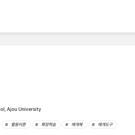
l, Ajou University
활동이론
확장학습
매개체
매개도구