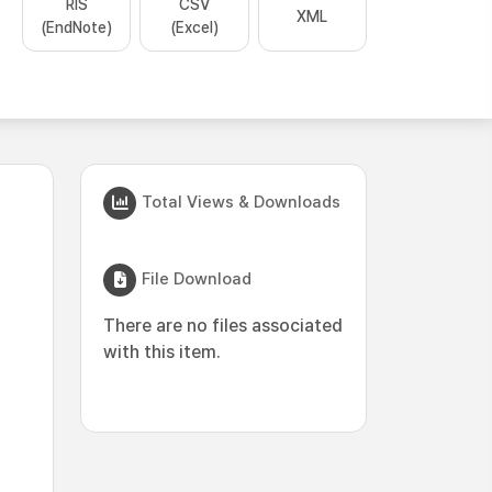
RIS
CSV
XML
(EndNote)
(Excel)
Total Views & Downloads
File Download
There are no files associated
with this item.