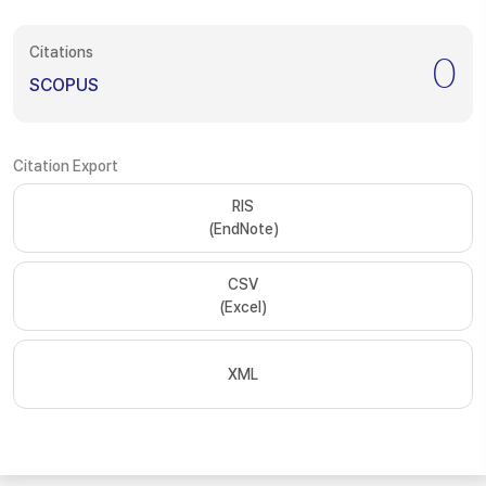
Citations
0
SCOPUS
Citation Export
RIS
(EndNote)
CSV
(Excel)
XML