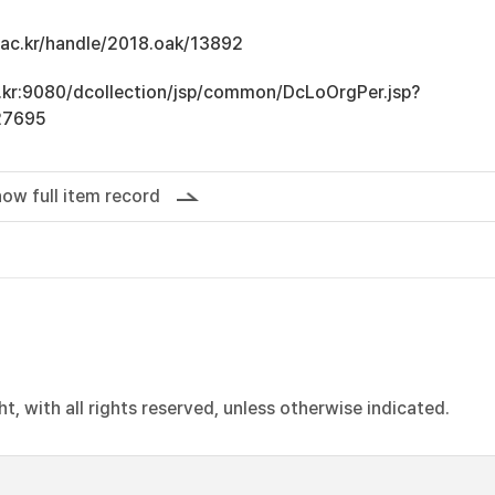
u.ac.kr/handle/2018.oak/13892
ac.kr:9080/dcollection/jsp/common/DcLoOrgPer.jsp?
27695
ow full item record
, with all rights reserved, unless otherwise indicated.