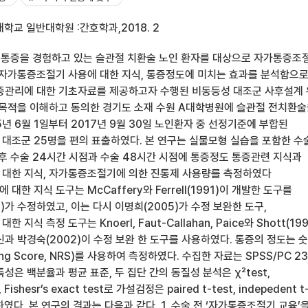
학교 일반대학원 :간호학과,2018. 2
은 통증을 경험하고 있는 슬관절 치환술 노인 환자를 대상으로 자가통증조
 자가통증조절기 사용에 대한 지식, 통증정도에 미치는 효과를 분석함으
증관리에 대한 기초자료를 제공하고자 수행된 비동등성 대조군 사후설계
구목적을 이해하고 동의한 경기도 소재 수원 A대학병원에 슬관절 전치환
5년 6월 1일부터 2017년 9월 30일 노인환자 중 선정기준에 부합된
 대조군 25명을 편의 표출하였다. 본 연구는 실물모형 실습을 포함한 수
 후 수술 24시간 시점과 수술 48시간 시점에 통증정도 통증관련 지식과
대한 지식, 자가통증조절기에 의한 진통제 사용량를 측정하였다
한 지식 도구는 McCaffery와 Ferrell(1991)이 개발한 도구를
)가 수정하였고, 이는 다시 이명희(2005)가 수정 보완한 도구,
지식 측정 도구는 Knoerl, Faut-Callahan, Paice와 Shott(199
과 박경숙(2002)이 수정 보완 한 도구를 사용하였다. 통증의 정도는 
ting Score, NRS)를 사용하여 측정하였다. 수집한 자료는 SPSS/PC 23
성은 백분율과 평균 표준, 두 집단 간의 동질성 분석은 χ²test,
, Fishesr’s exact test로 가설검정은 paired t-test, indepedent t
하였다. 본 연구의 결과는 다음과 같다. 1. 수술 전 ‘자가통증조절기 교육’