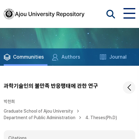
Communities
Authors
Journal
과학기술인의 불만족 반응행태에 관한 연구
박천희
Graduate School of Ajou University
Department of Public Administration
4. Theses(Ph.D)
Citations