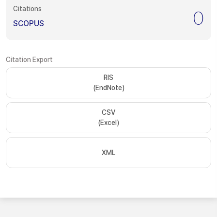
Citations
0
SCOPUS
Citation Export
RIS
(EndNote)
CSV
(Excel)
XML