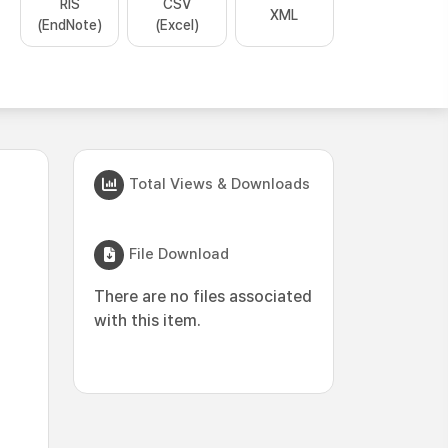
RIS
CSV
XML
(EndNote)
(Excel)
Total Views & Downloads
File Download
There are no files associated
with this item.