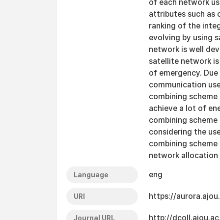
of each network us
attributes such as
ranking of the int
evolving by using sa
network is well de
satellite network i
of emergency. Due 
communication use 
combining scheme n
achieve a lot of e
combining scheme i
considering the use
combining scheme i
network allocation
eng
Language
https://aurora.ajo
URI
http://dcoll.ajou.
Journal URL