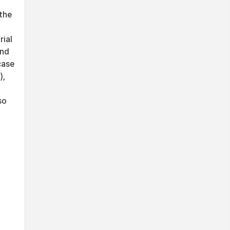
the
rial
and
case
),
so