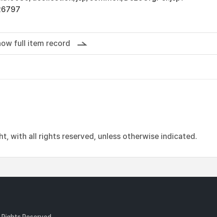
26797
ow full item record
, with all rights reserved, unless otherwise indicated.
l Rights Reserved.