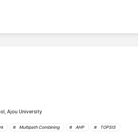
l, Ajou University
rk
Multipath Combining
AHP
TOPSIS