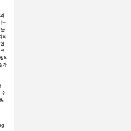
망의
기도
망을
각각의
려한
워크
합망의
 증가
러
 수
 및
ng