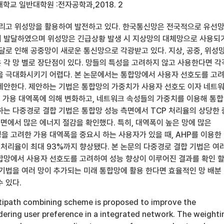
학교 일반대학원 :전자공학과,2018. 2
그리고 위성망을 활용하여 발전하고 있다. 한국통신망은 전국적으로 유선
 발달하였으며 위성망은 긴급상황 발생 시 지상망의 대체망으로 사용되
달로 인해 공중망이 새로운 통신망으로 각광받고 있다. 지상, 공중, 위성
 각 망 별로 장단점이 있다. 망들의 특성을 고려하지 않고 사용한다면 
을 극대화시키기 어렵다. 본 논문에서는 통합망에서 사용자 선호도를 고
제안한다. 제안하는 기법은 통합망의 가중치가 사용자 선호도 이자 네트
모, 가용 대역폭에 의해 변화하고, 네트워크 속성들의 가중치를 이용해 통
하는 다중경로 결합 기법은 통합망 성능 측면에서 TCP 처리율의 상당한
측면에서 많은 에너지 절감을 확인했다. 특히, 대역폭이 높은 망에 많은
을 고려한 가용 대역폭을 중요시 하는 사용자가 있을 때, AHP를 이용한
 처리율이 최대 93%까지 향상됐다. 본 논문의 다중경로 결합 기법은 여
합망에서 사용자 선호도를 고려하여 성능 향상이 이루어진 결과를 확인 할
 기법을 여러 망이 추가되는 미래 통합망에 활용 한다면 효율적인 망 배분
 있다.
ultipath combining scheme is proposed to improve the
ering user preference in a integrated network. The weighti