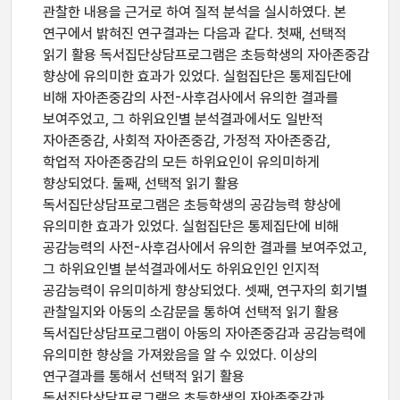
관찰한 내용을 근거로 하여 질적 분석을 실시하였다. 본
연구에서 밝혀진 연구결과는 다음과 같다. 첫째, 선택적
읽기 활용 독서집단상담프로그램은 초등학생의 자아존중감
향상에 유의미한 효과가 있었다. 실험집단은 통제집단에
비해 자아존중감의 사전-사후검사에서 유의한 결과를
보여주었고, 그 하위요인별 분석결과에서도 일반적
자아존중감, 사회적 자아존중감, 가정적 자아존중감,
학업적 자아존중감의 모든 하위요인이 유의미하게
향상되었다. 둘째, 선택적 읽기 활용
독서집단상담프로그램은 초등학생의 공감능력 향상에
유의미한 효과가 있었다. 실험집단은 통제집단에 비해
공감능력의 사전-사후검사에서 유의한 결과를 보여주었고,
그 하위요인별 분석결과에서도 하위요인인 인지적
공감능력이 유의미하게 향상되었다. 셋째, 연구자의 회기별
관찰일지와 아동의 소감문을 통하여 선택적 읽기 활용
독서집단상담프로그램이 아동의 자아존중감과 공감능력에
유의미한 향상을 가져왔음을 알 수 있었다. 이상의
연구결과를 통해서 선택적 읽기 활용
독서집단상담프로그램은 초등학생의 자아존중감과