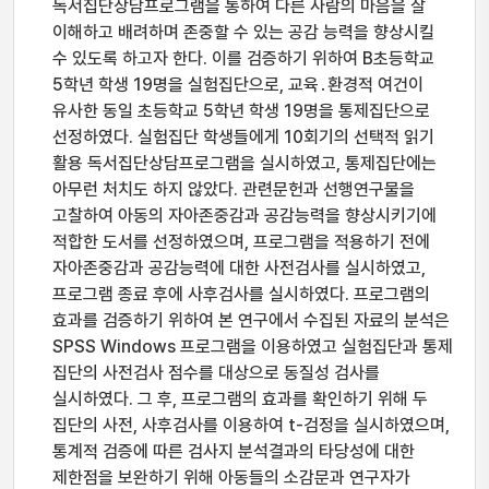
독서집단상담프로그램을 통하여 다른 사람의 마음을 잘
이해하고 배려하며 존중할 수 있는 공감 능력을 향상시킬
수 있도록 하고자 한다. 이를 검증하기 위하여 B초등학교
5학년 학생 19명을 실험집단으로, 교육․환경적 여건이
유사한 동일 초등학교 5학년 학생 19명을 통제집단으로
선정하였다. 실험집단 학생들에게 10회기의 선택적 읽기
활용 독서집단상담프로그램을 실시하였고, 통제집단에는
아무런 처치도 하지 않았다. 관련문헌과 선행연구물을
고찰하여 아동의 자아존중감과 공감능력을 향상시키기에
적합한 도서를 선정하였으며, 프로그램을 적용하기 전에
자아존중감과 공감능력에 대한 사전검사를 실시하였고,
프로그램 종료 후에 사후검사를 실시하였다. 프로그램의
효과를 검증하기 위하여 본 연구에서 수집된 자료의 분석은
SPSS Windows 프로그램을 이용하였고 실험집단과 통제
집단의 사전검사 점수를 대상으로 동질성 검사를
실시하였다. 그 후, 프로그램의 효과를 확인하기 위해 두
집단의 사전, 사후검사를 이용하여 t-검정을 실시하였으며,
통계적 검증에 따른 검사지 분석결과의 타당성에 대한
제한점을 보완하기 위해 아동들의 소감문과 연구자가