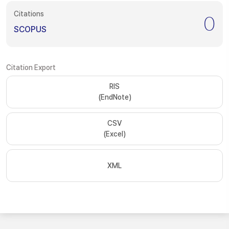
Citations
0
SCOPUS
Citation Export
RIS
(EndNote)
CSV
(Excel)
XML