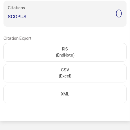
Citations
0
SCOPUS
Citation Export
RIS
(EndNote)
CSV
(Excel)
XML