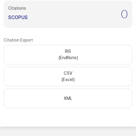
Citations
0
SCOPUS
Citation Export
RIS
(EndNote)
CSV
(Excel)
XML