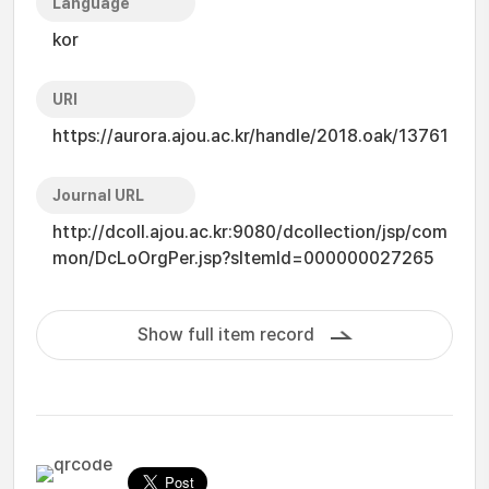
Language
kor
URI
https://aurora.ajou.ac.kr/handle/2018.oak/13761
Journal URL
http://dcoll.ajou.ac.kr:9080/dcollection/jsp/com
mon/DcLoOrgPer.jsp?sItemId=000000027265
Show full item record