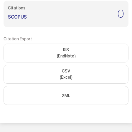
Citations
0
SCOPUS
Citation Export
RIS
(EndNote)
CSV
(Excel)
XML