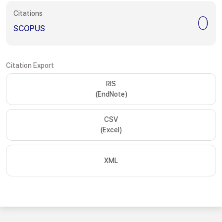
Citations
0
SCOPUS
Citation Export
RIS
(EndNote)
CSV
(Excel)
XML