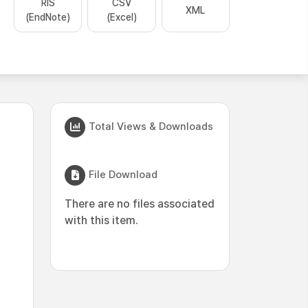
RIS
CSV
XML
(EndNote)
(Excel)
Total Views & Downloads
File Download
There are no files associated
with this item.