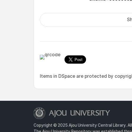
Sh
Items in DSpace are protected by copyright
Copyright © 2025 Ajou University Central Library. Al
The Ajou University Repository was established throu