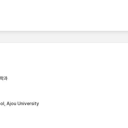
공학과
l, Ajou University