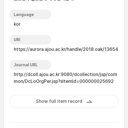
Language
kor
URI
https://aurora.ajou.ac.kr/handle/2018.oak/13654
Journal URL
http://dcoll.ajou.ac.kr:9080/dcollection/jsp/com
mon/DcLoOrgPer.jsp?sItemId=000000025692
Show full item record