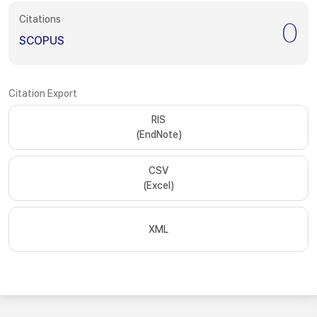
Citations
0
SCOPUS
Citation Export
RIS
(EndNote)
CSV
(Excel)
XML