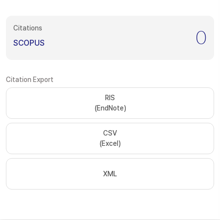
Citations
0
SCOPUS
Citation Export
RIS
(EndNote)
CSV
(Excel)
XML