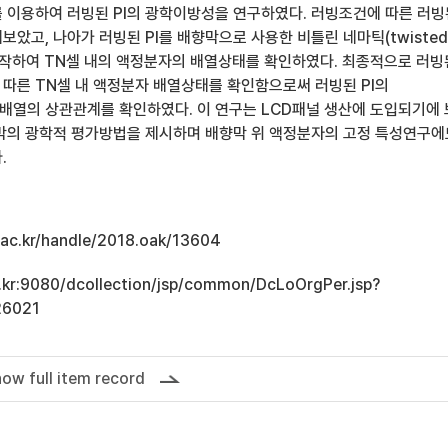
 이용하여 러빙된 PI의 광학이방성을 연구하였다. 러빙조건에 따른 러빙
보았고, 나아가 러빙된 PI를 배향막으로 사용한 비틀린 네마틱(twisted
을 제작하여 TN셀 내의 액정분자의 배열상태를 확인하였다. 최종적으로 러빙된
따른 TN셀 내 액정분자 배열상태를 확인함으로써 러빙된 PI의
열의 상관관계를 확인하였다. 이 연구는 LCD패널 생산에 도입되기에
향막의 광학적 평가방법을 제시하며 배향막 위 액정분자의 고정 특성연구에
.
u.ac.kr/handle/2018.oak/13604
ac.kr:9080/dcollection/jsp/common/DcLoOrgPer.jsp?
26021
ow full item record