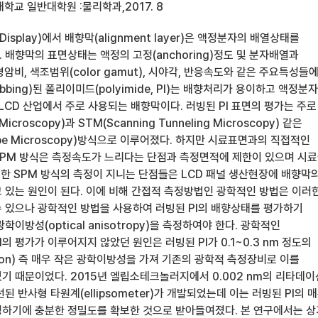
학교 일반대학원 :물리학과,2017. 8
al Display)에서 배향막(alignment layer)은 액정분자의 배열상태를
배향막의 표면상태는 액정의 고정(anchoring)정도 및 분자배열과
암비, 색조범위(color gamut), 시야각, 반응속도와 같은 주요특성들에
bbing)된 폴리이미드(polyimide, PI)는 배향처리가 용이하고 액정분
LCD 산업에서 주로 사용되는 배향막이다. 러빙된 PI 표면의 평가는 주로
Microscopy)과 STM(Scanning Tunneling Microscopy) 같은
robe Microscopy)방식으로 이루어졌다. 하지만 시료표면과의 직접적인
PM 방식은 측정속도가 느리다는 단점과 측정면적에 제한이 있으며 시
러한 SPM 방식의 측정이 지니는 단점들은 LCD 패널 생산현장에 배향막
 있는 원인이 된다. 이에 비해 간접적 측정방법인 광학적인 방법은 이러
 있으나 광학적인 방법을 사용하여 러빙된 PI의 배향상태를 평가하기
학이방성(optical anisotropy)을 측정하여야 한다. 광학적인
의 평가가 이루어지지 않았던 원인은 러빙된 PI가 0.1~0.3 nm 정도의
tion) 즉 매우 작은 광학이방성을 가져 기존의 광학적 측정장비로 이를
기 때문이었다. 2015년 엘립소테크놀러지에서 0.002 nm의 리타데이
된 반사형 타원계(ellipsometer)가 개발되었는데 이는 러빙된 PI의 
하기에 충분한 정밀도를 확보한 것으로 받아들여졌다. 본 연구에서는 상