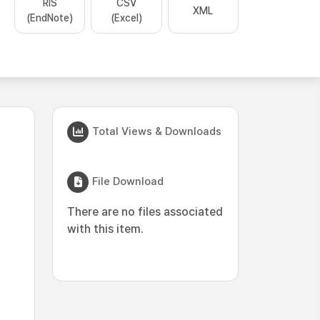
RIS
CSV
XML
(EndNote)
(Excel)
Total Views & Downloads
File Download
There are no files associated
with this item.