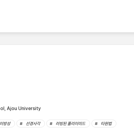
l, Ajou University
이방성
선경사각
러빙된 폴리이미드
타원법