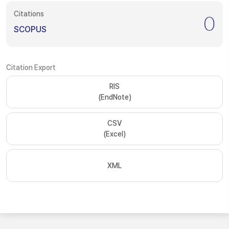
Citations
0
SCOPUS
Citation Export
RIS
(EndNote)
CSV
(Excel)
XML