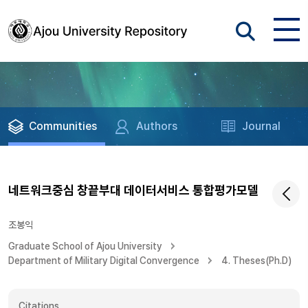
Communities
Authors
Journal
네트워크중심 창끝부대 데이터서비스 통합평가모델
조봉익
Graduate School of Ajou University
Department of Military Digital Convergence
4. Theses(Ph.D)
Citations