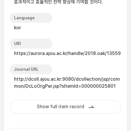
효과적이고 효율적인 전력 향상에 기여할 것이다.
Language
kor
URI
https://aurora.ajou.ac.kr/handle/2018.oak/13559
Journal URL
http://dcoll.ajou.ac.kr:9080/dcollection/jsp/com
mon/DcLoOrgPer.jsp?sItemId=000000025801
Show full item record