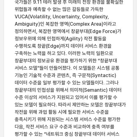
국가들은 9.11 테러 발생 후 미래의 전장 환경을 불확실한
위협들과 예측할 수 없는 많은 갈등들로 가득한
VUCA(Volatility, Uncertainty, Complexity,
Ambiguity)인 복잡한 영역(Complex Area)이라고
정의하면서, 복잡한 영역에서 창끝부대(Edge Force)가
정보우위에 의해 민첩하게(Agility) 작전 활동을
수행하도록 창끝(Edge)까지 데이터 서비스 환경을
구축하는 노력을 하고 있다. 이러한 노력의 일환으로
창끝부대의 정보공유 환경을 평가하기 위한 “창끝부대
서비스 모델”들이 만들어졌다. 이 모델들은 시스템 공통
기능인 기술적 수준과 콘텐츠, 즉 구문적(Syntactic)
데이터 수준을 일부 평가할 수 있는 모델들이다. 그러나
창끝부대의 민첩성을 위해서 의미적(Semantic) 데이터
수준 이상의 서비스가 지원되고 있어서 이를 평가할 수
있는 모델이 필요하다. 따라서 제안하는 모델은 창끝부대가
작전을 위해 과업 활동 시에 필요한 서비스 수준을
충족시키기 위해 지원되는 시스템 서비스 수준을 평가한
다음, 작전 서비스 요구 수준과 비교하여 충족 여부를
평가할 수 있는 “네트워크 중심 창끝부대 데이터 서비스